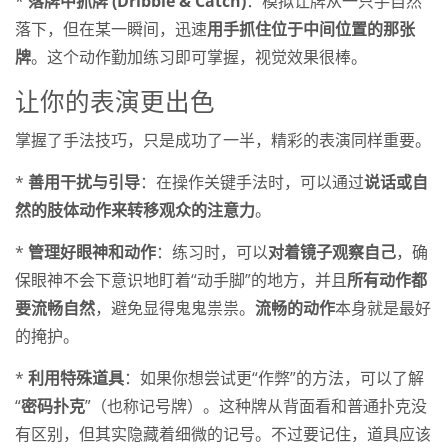
*
落牌中抓牌 (Dribble & Catch)
：模拟让牌从一只手自然
落下，但在某一瞬间，迅速
用手抓住位于中间位置的那张
牌
。这个动作勤加练习即可掌握，视觉效果很棒。
让你的表演更出色
掌握了手法技巧，只是成功了一半，精彩的表演同样重要。
*
善用干扰与引导
：在操作关键手法时，可以通过
说话或自
然的肢体动作来转移观众的注意力
。
*
管理好眼神和动作
：练习时，可以
对着镜子观察自己
，确
保眼神不会下意识地盯着“动手脚”的地方，并且
所有动作都
要流畅自然
，避免显得鬼鬼祟祟。
流畅的动作
本身就是最好
的掩护。
*
利用特殊道具
：如果你想尝试更“作弊”的方法，可以了解
“
密码扑克
”（也称记号牌）。这种牌从背面看和普通扑克没
有区别，但其实隐藏着细微的记号。不过要记住，道具应该