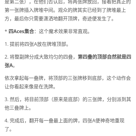
是第二张），在他们否认后，将两张牌放回，接着把真正的
第一张牌插入牌堆中间。观众的牌其实已经到了牌堆最上
方，最后你只需要潇洒地翻开顶牌，奇迹便发生了。
*
四Aces集合
：这个魔术效果非常直观。
1. 提前将四张A放在牌堆顶部。
2. 将整副牌分成大致均匀的四叠，
第四叠的顶部自然就是四
张A
。
依次拿起每一叠牌，将顶部的三张牌移到底部，这个动作会
让你看起来像是在洗牌。
3. 然后，将目前顶部（原来是底部）的三张牌，分别派到其
他三叠牌上。
4. 完成后，翻开每一叠最上面的牌，四张A便神奇地重现
了。