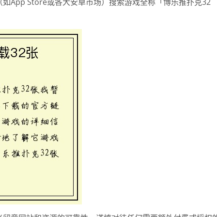
（如App Store或各大安卓市场）搜索游戏全称「博乐推扑克32