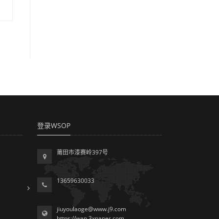
登录WSOP
莆田市漆赛岭397号
13659630033
jiuyoulaoge@www.j9.com
https://wap.3xpaper.com