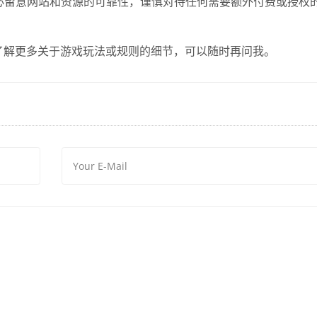
必留意网站和资源的可靠性，谨慎对待任何需要额外付费或授权
了解更多关于游戏玩法或规则的细节，可以随时再问我。