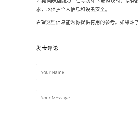
2.
提高辨别能力
：在寻找和下载游戏时，请务
求，以保护个人信息和设备安全。
希望这些信息能为你提供有用的参考。如果想
发表评论